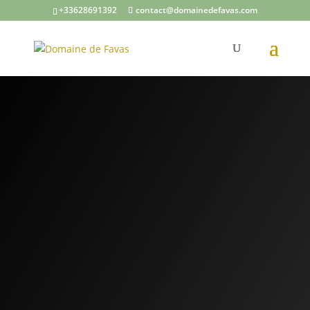
+33628691392
contact@domainedefavas.com