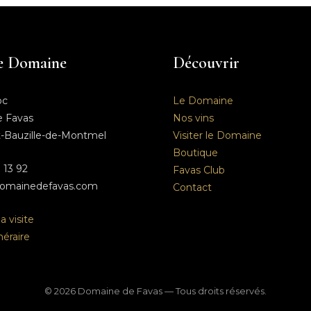
le Domaine
Découvrir
oc
Le Domaine
 Favas
Nos vins
t-Bauzille-de-Montmel
Visiter le Domaine
Boutique
 13 92
Favas Club
omainedefavas.com
Contact
 visite
inéraire
©
2026
Domaine de Favas — Tous droits réservés.