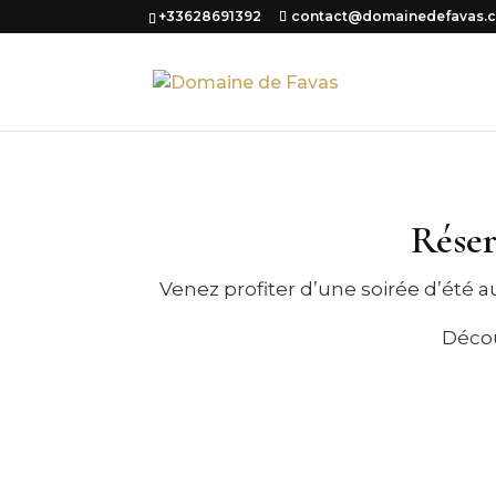
+33628691392
contact@domainedefavas.
Réser
Venez profiter d’une soirée d’été a
Décou