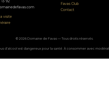
 13 92
Favas Club
omainedefavas.com
Contact
 visite
inéraire
©
2026
Domaine de Favas — Tous droits réservés.
bus d’alcool est dangereux pour la santé. À consommer avec modérat