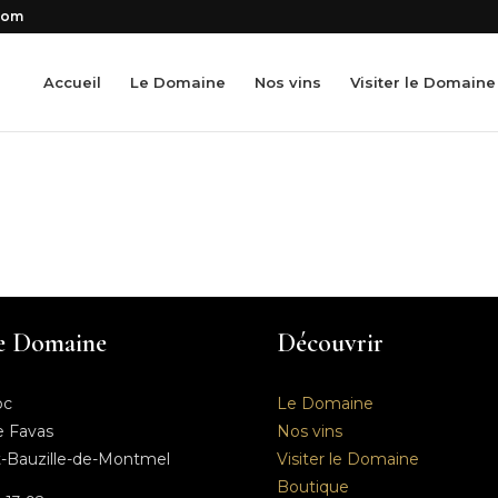
com
Accueil
Le Domaine
Nos vins
Visiter le Domaine
le Domaine
Découvrir
oc
Le Domaine
 Favas
Nos vins
t-Bauzille-de-Montmel
Visiter le Domaine
Boutique