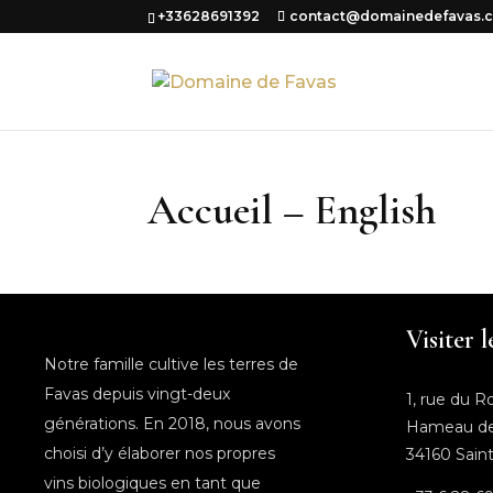
+33628691392
contact@domainedefavas.
Accueil – English
Visiter 
Notre famille cultive les terres de
Favas depuis vingt-deux
1, rue du R
générations. En 2018, nous avons
Hameau de
choisi d’y élaborer nos propres
34160 Sain
vins biologiques en tant que