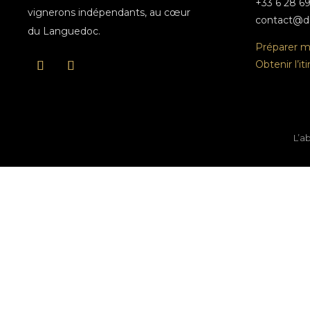
+33 6 28 69
vignerons indépendants, au cœur
contact@d
du Languedoc.
Préparer ma
Obtenir l’it
L’a