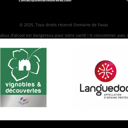
Contact@domainedefavas.com
© 2025, Tous droits réservé Domaine de Favas
L’abus d’alcool est dangereux pour votre santé ! A consommer avec