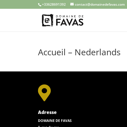
+33628691392
contact@domainedefavas.com
Accueil – Nederlands

Adresse
DOMAINE DE FAVAS