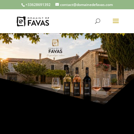
+33628691392
contact@domainedefavas.com