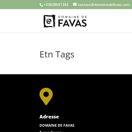
+33628691392
contact@domainedefavas.com
Etn Tags

Adresse
DOMAINE DE FAVAS