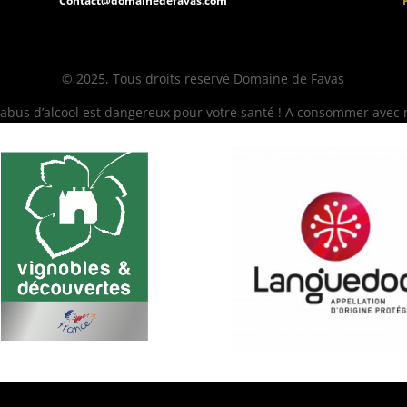
Contact@domainedefavas.com
© 2025, Tous droits réservé Domaine de Favas
L’abus d’alcool est dangereux pour votre santé ! A consommer avec