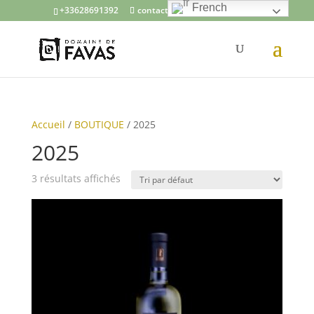
French
+33628691392
contact@domainedefavas.com
Accueil
/
BOUTIQUE
/ 2025
2025
3 résultats affichés