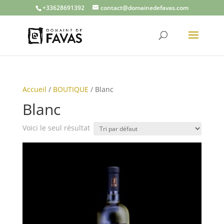
+33628691392
contact@domainedefavas.com
Accueil
/
BOUTIQUE
/ Blanc
Blanc
Voici le seul résultat