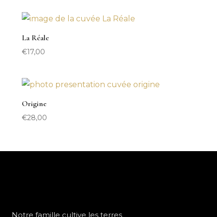
La Réale
€
17,00
Origine
€
28,00
Notre famille cultive les terres