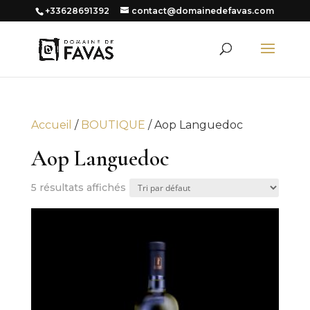
+33628691392
contact@domainedefavas.com
Accueil
/
BOUTIQUE
/ Aop Languedoc
Aop Languedoc
5 résultats affichés