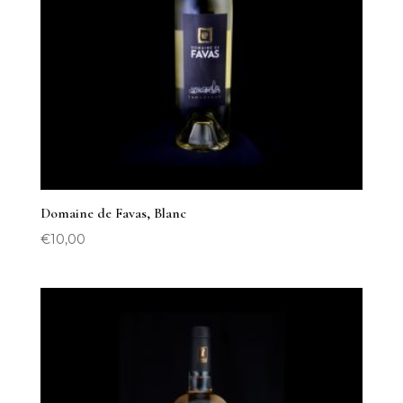
Domaine de Favas, Blanc
€
10,00